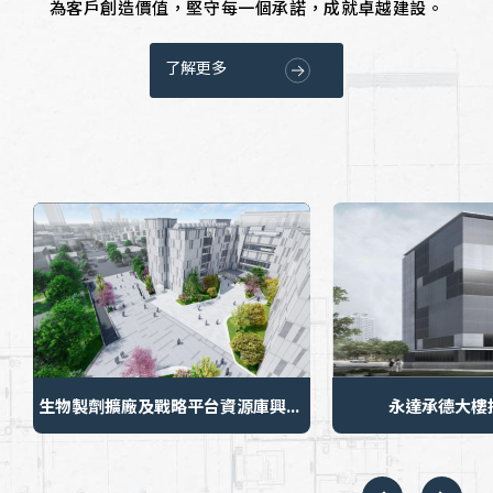
為客戶創造價值，堅守每一個承諾，成就卓越建設。
了解更多
生物製劑擴廠及戰略平台資源庫興建統包工程
永達承德大
基地位置 ｜
苗栗縣竹南鎮(國衛院基地)
基地位置 ｜
台北市大
216號
基地位置 ｜
共興建二幢 5 棟建物；包
括生物製劑廠(一幢4棟)、
基地位置 ｜
地上11
國家感染性疾病資源庫一
基地位置 ｜
約826平
基地位置 ｜
約38,685平方公尺
幢1 棟
基地位置 ｜
2024-03-
基地位置 ｜
2024-03-07 10:08:17
生物製劑擴廠及戰略平台資源庫興建統包工程
永達承德大樓
了解更
了解更多